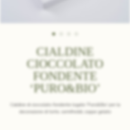
CIALDINE
CIOCCOLATO
FONDENTE
‘PURO&BIO’
Cialdine di cioccolato fondente logate 'Puro&Bio' per la
decorazione di torte, semifreddi, coppe gelato