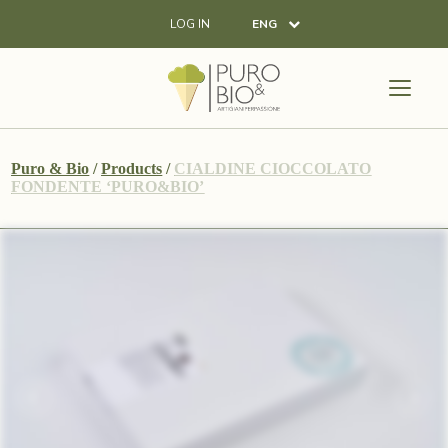
LOG IN
ENG
Puro & Bio
/
Products
/
CIALDINE CIOCCOLATO
FONDENTE ‘PURO&BIO’