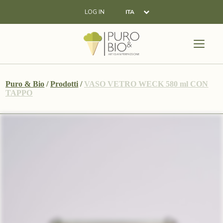
LOG IN
ITA
Puro & Bio
/
Prodotti
/
VASO VETRO WECK 580 ml CON
TAPPO