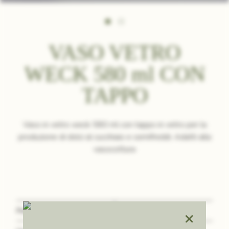
VASO VETRO
WECK 580 ml CON
TAPPO
Vaso in vetro weck 580 ml con tappo in vetro per la
produzione di dolci al cucchiaio e semifreddi. Adatti alla
vasocottura
Peso
3 kg
×