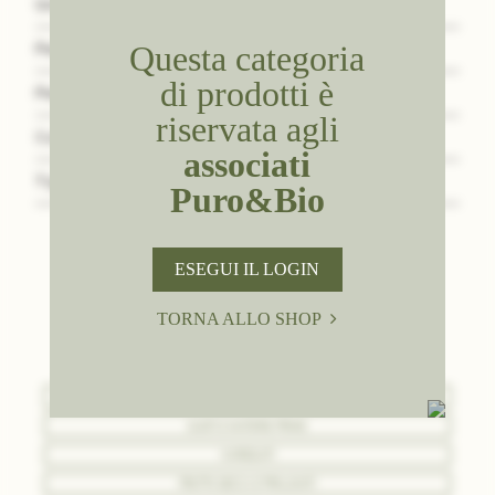
Unità
NR
Questa categoria
Peso Lordo
3
di prodotti è
Peso Netto
3
riservata agli
Confezione
Scatola da 6 pz
associati
Tipologia
Entrambe
Puro&Bio
ESEGUI IL LOGIN
SCOPRI TUTTI I NOSTRI
TORNA ALLO SHOP
PRODOTTI
BASI
GUSTI E MATERIE PRIME
VARIEGATI
FRUTTA SECCA E PRALINATI