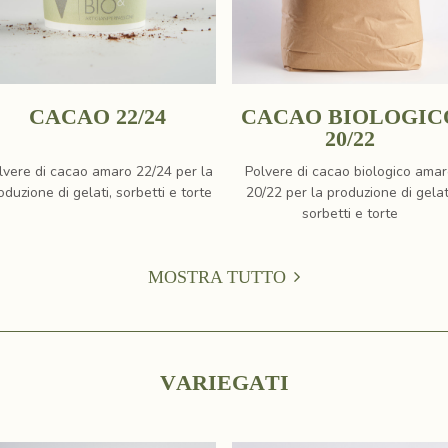
CACAO 22/24
CACAO BIOLOGIC
20/22
lvere di cacao amaro 22/24 per la
Polvere di cacao biologico ama
oduzione di gelati, sorbetti e torte
20/22 per la produzione di gelat
sorbetti e torte
MOSTRA TUTTO
V
A
R
I
E
G
A
T
I