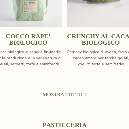
COCCO RAPE’
CRUNCHY AL CAC
BIOLOGICO
BIOLOGICO
cco biologico in scaglie fini/medie
Crunchy biologico di avena, farro
r la produzione e la variegatura di
cacao amaro per farcire gelati,
elati, sorbetti, torte e semifreddi
yogurt, torte e semifreddi
MOSTRA TUTTO
P
A
S
T
I
C
C
E
R
I
A