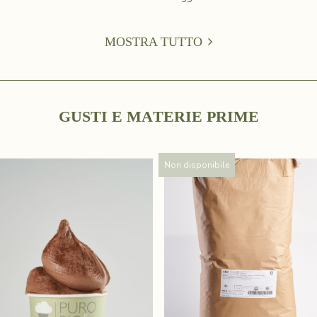
MOSTRA TUTTO
G
U
S
T
I
E
M
A
T
E
R
I
E
P
R
I
M
E
Non disponibile