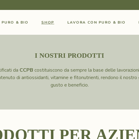
O PURO & BIO
SHOP
LAVORA CON PURO & BIO
I
N
O
S
T
R
I
P
R
O
D
O
T
T
I
ificati da
CCPB
costituiscono da sempre la base delle lavorazioni n
enuto di antiossidanti, vitamine e fitonutrienti, rendono il nostro
gusto e beneficio.
O
D
O
T
T
I
P
E
R
A
Z
I
E