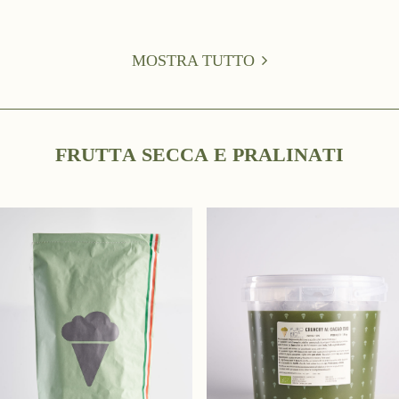
MOSTRA TUTTO
F
R
U
T
T
A
S
E
C
C
A
E
P
R
A
L
I
N
A
T
I