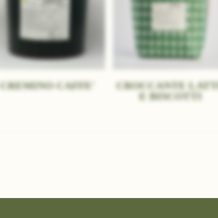
CREMINO CAFFE'
CROCCANTE LATT
E BISCOTTI