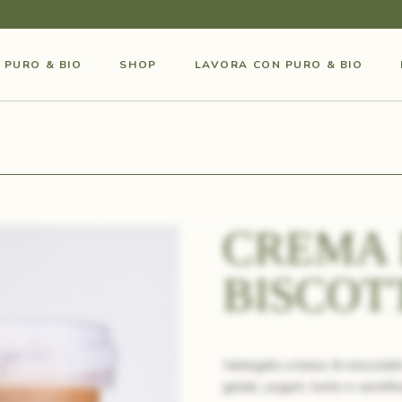
O PURO & BIO
SHOP
LAVORA CON PURO & BIO
CREMA 
BISCOT
Variegato a base di cioccolat
gelati, yogurt, torte e semifr