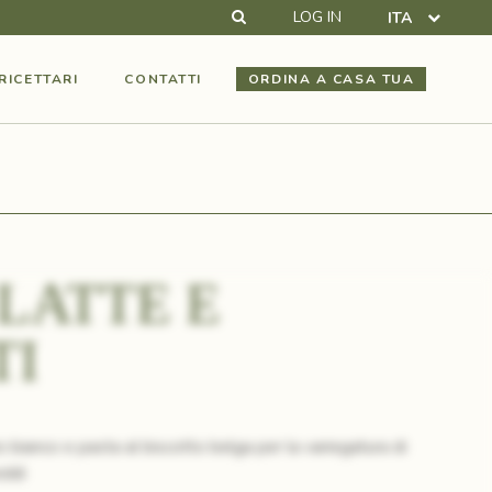
CERCA
LOG IN
ITA
RICETTARI
CONTATTI
ORDINA A CASA TUA
LATTE E
TI
o bianco e pasta al biscotto belga per la variegatura di
eddi