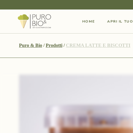
HOME
APRI IL TU
Puro & Bio
/
Prodotti
/
CREMA LATTE E BISCOTTI