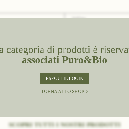
5.47 kg
NR
5,47
 categoria di prodotti è riserva
5
associati Puro&Bio
Secchiello da 5 kg
Aziende
ESEGUI IL LOGIN
Download
TORNA ALLO SHOP
SCOPRI TUTTI I NOSTRI PRODOTTI