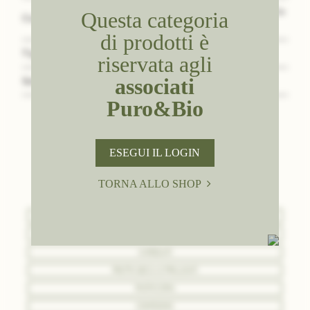
Pacchetto sottovuoto da
Questa categoria
Confezione
1 kg
di prodotti è
Tipologia
Aziende
riservata agli
associati
Scheda Tecnica
Download
Puro&Bio
ESEGUI IL LOGIN
SCOPRI TUTTI I NOSTRI
PRODOTTI
TORNA ALLO SHOP
BASI
GUSTI E MATERIE PRIME
VARIEGATI
FRUTTA SECCA E PRALINATI
PASTICCERIA
CONFEZIONI