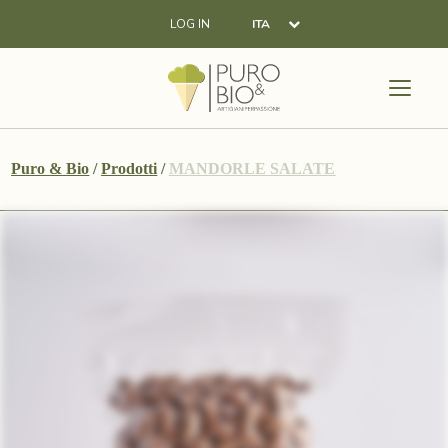
LOG IN
ITA
Puro & Bio
/
Prodotti
/
MANDORLE SALATE