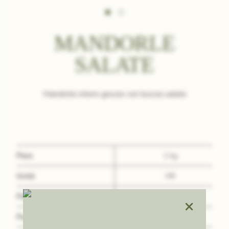
MANDORLE
SALATE
Mandorle intere grezze con buccia salate
Peso
1 kg
Unità
NR
Peso Lordo
1
×
Peso Netto
1