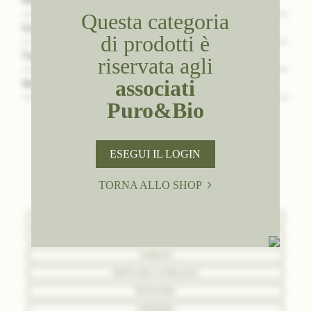
Peso Netto
0,12
Questa categoria
Confezione
Barattolo da 120 g
di prodotti è
Tipologia
Aziende
riservata agli
associati
Scheda Tecnica
Download
Puro&Bio
ESEGUI IL LOGIN
SCOPRI TUTTI I NOSTRI
PRODOTTI
TORNA ALLO SHOP
BASI
GUSTI E MATERIE PRIME
VARIEGATI
FRUTTA SECCA E PRALINATI
PASTICCERIA
CONFEZIONI