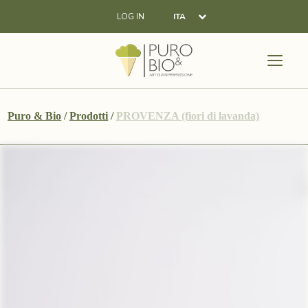
LOG IN
ITA
Puro & Bio
/
Prodotti
/
PROVENZA (fiori di lavanda)