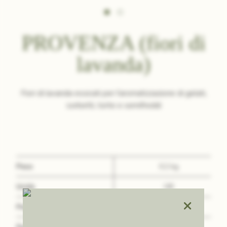
PROVENZA (fiori di
lavanda)
Fiori di lavanda essicati per l'aromatizzazione di gelati,
sorbetti, torte e semifreddi
Peso
0.2 kg
Unità
NR
×
Peso Lordo
0,2