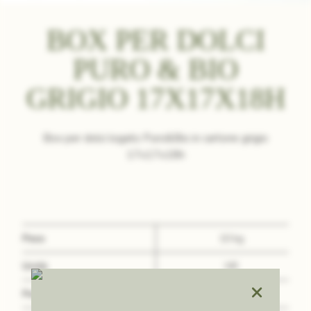
BOX PER DOLCI
PURO & BIO
GRIGIO 17X17X18H
Box per dolci logato Puro&Bio in cartone grigio
17x17x18h
Peso
10 kg
Unità
NR
×
Peso Lordo
10