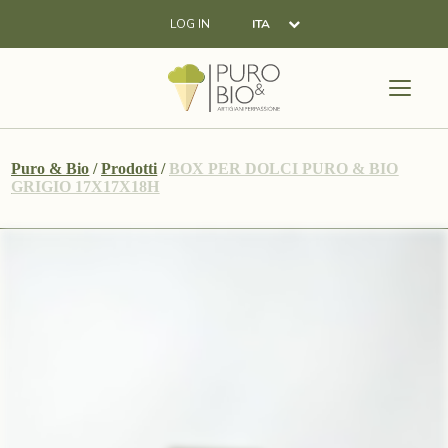
LOG IN
ITA
Puro & Bio
/
Prodotti
/
BOX PER DOLCI PURO & BIO
GRIGIO 17X17X18H