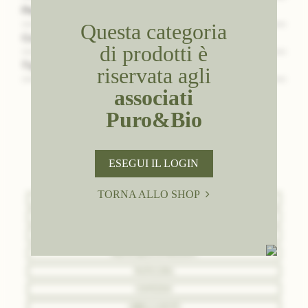
Peso Netto
10
Questa categoria
Confezione
Cartone da 50 pz
di prodotti è
Tipologia
Aziende
riservata agli
associati
Puro&Bio
SCOPRI TUTTI I NOSTRI
ESEGUI IL LOGIN
PRODOTTI
TORNA ALLO SHOP
BASI
GUSTI E MATERIE PRIME
VARIEGATI
FRUTTA SECCA E PRALINATI
PASTICCERIA
CONFEZIONI
ABBIGLIAMENTO